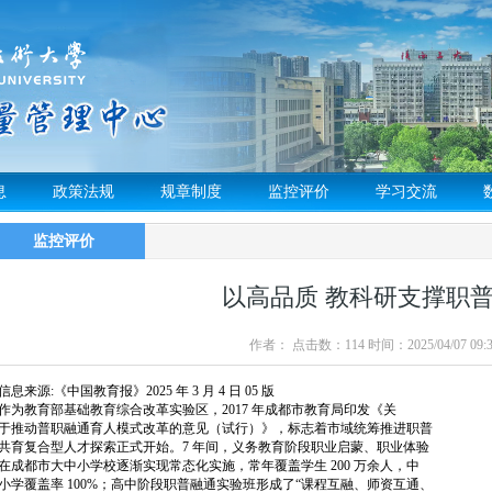
息
政策法规
规章制度
监控评价
学习交流
监控评价
以高品质 教科研支撑职
作者： 点击数：
114
时间：2025/04/07 09:3
信息来源:《中国教育报》2025 年 3 月 4 日 05 版
作为教育部基础教育综合改革实验区，2017 年成都市教育局印发《关
于推动普职融通育人模式改革的意见（试行）》，标志着市域统筹推进职普
共育复合型人才探索正式开始。7 年间，义务教育阶段职业启蒙、职业体验
在成都市大中小学校逐渐实现常态化实施，常年覆盖学生 200 万余人，中
小学覆盖率 100%；高中阶段职普融通实验班形成了“课程互融、师资互通、