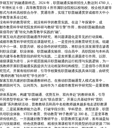
学籍互转”的融通新样态。2024 年，职普融通实验班招生人数达到 4760 人，
7 年增长近 6 倍；高等教育阶段 4 所市属职业院校以校地校、校企校共建等
形式与本科高校联合办学、贯通培养，实现了职普融通贯穿成都市大中小
学教育体系全过程。
没有科学的教育研究，就没有科学的教育实践。在这 7 年探索中，成
都市教育科学研究院发挥科研与教研“双引擎”作用，推动职普融通由政
策倡导的“通”转化为教育教学实践的“融”。
开展互动共进的职普融通序列研究。将问题课题化是常见的行动策略。
成都市教育科学研究院在课题研究上，一是坚持生涯教育研究主线。组建
大中小一体、职普共研、校企协作的研究团队，将职业生涯发展理念渗透
到职业启蒙、职业体验、职普融通实验班、综合高中、高职院校与本科高
校共建等各教育阶段的研究与实践。二是发挥重点课题牵引作用。以部、
省级课题为牵引，从中观层面揭示职普融通的运行机理与实践逻辑，为一
线教师开展职普融通实践提供方法论框架和结构模型。三是倡导小而美研
究范式。开展有组织科研，引导学校聚焦职普融通实践具体问题，由研究
“教师的教”转向研究“学生的学”。
探索互联共建的职普融通教研样态。在推动职普融通育人模式改革中，
教师因何可为、以何而为、如何作为？成都市教育科学研究院一是重塑教
192
研体系架构，构建“职普融通、优势互补、双向奔赴”的教研体系，引导
不同类型学校从“单一独研”走向“联合群策”。开展公共基础学科“普职
融通”系列教研活动，普教教研员和高中名校教师越来越多地走进职教课
堂。二是延展教师能力边界。打破学段分割、学科壁垒、类型差异，职普
共培职业体验、STEM 教育、劳动教育“种子教师”达 300 名。三是变革教
研传统样态。一方面建好数字教研平台，职普教师互鉴共研，发布涵盖知
识与技能课程、特色优势课程、精准扶薄课程等不同类型的培训资源 7786