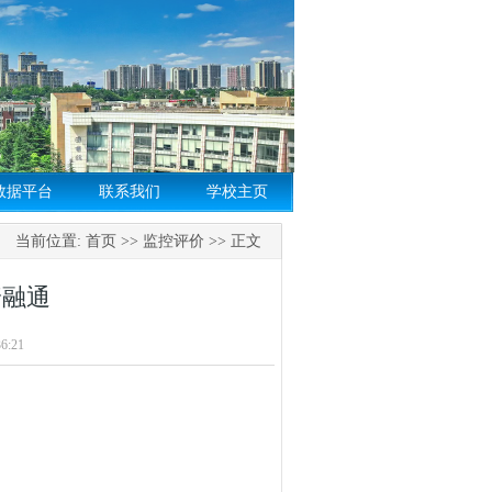
数据平台
联系我们
学校主页
当前位置:
首页
>>
监控评价
>> 正文
普融通
6:21